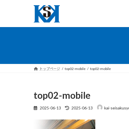
コ
ナ
ン
ビ
テ
ゲ
ン
ー
ツ
シ
へ
ョ
ス
ン
キ
に
ッ
移
プ
動
トップページ
top02-mobile
top02-mobile
top02-mobile
最
2025-06-13
2025-06-13
kai-seisakusy
終
更
新